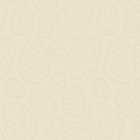
Non utilizzare in presenza di umidità di
risalita.
Non utilizzare su supporti sporchi, decoesi,
polverulenti.
INFORMAZIONI NEGOZIO

CATEGORY
