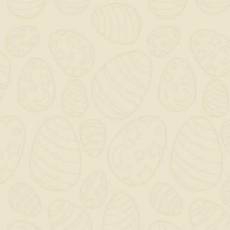
Per preventivi ed offerte personalizzati, contattaci

a mezzo mail!
0

Saremo chiusi per ferie dal 12 al 23 Agosto - Gli ordini
dal giorno 11 Agosto verranno gestiti dopo il 24
Agosto!