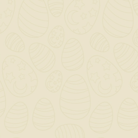
eccellente copertura con finitura opaca.
Colorabile al tintometro nei colori
chiari. Per interni.
QUANTITÀ ()
AGGIUNGI AL CARRELLO

Scrivi la tua recensione