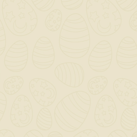
Exence White Color
Lt.14 Kerakoll Pittura
Opaca Riempitiva Per
Interni
43,92 €
TASSE INCLUSE
disponibile
Exence white color pittura riempitiva a