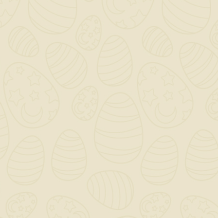
cemento, gesso o calce
- cartongesso
- elementi prefabbricati di cemento
- vecchie pitture e rivestimenti ben
conservati e
coesi al supporto