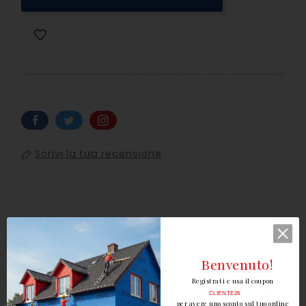
Scrivi la tua recensione
Descrizione
Benvenuto!
Registrati e usa il coupon
Dettagli del prodotto
CLIENTE26
per avere uno sconto sul tuo ordine