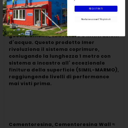
REGISTRATI
Coprimuro Metro unico Evolution è il
Non hai un account? Registrati
miglior sistema per proteggere le
pareti esterne della tua casa da
gocciolamenti, sbavature e infiltrazioni
d’acqua. Questo prodotto Imer
rivoluziona il sistema coprimuro,
coniugando la lunghezza 1 metro con
sistema a incastro all’ eccezionale
finitura della superficie (SIMIL-MARMO),
raggiungendo livelli di performance
mai visti prima.
Cementoresina, Cementoresina Wall ≈