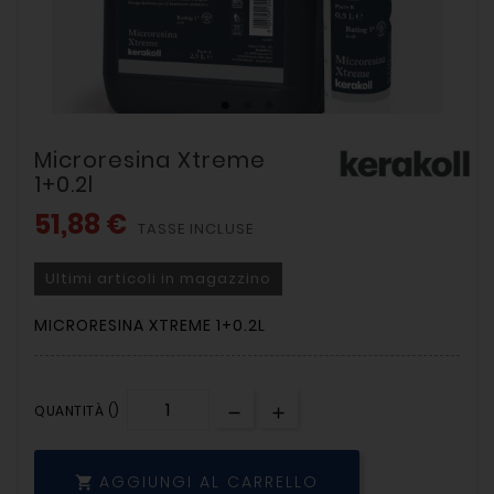
Microresina Xtreme
1+0.2l
51,88 €
TASSE INCLUSE
Ultimi articoli in magazzino
MICRORESINA XTREME 1+0.2L
QUANTITÀ ()
AGGIUNGI AL CARRELLO
