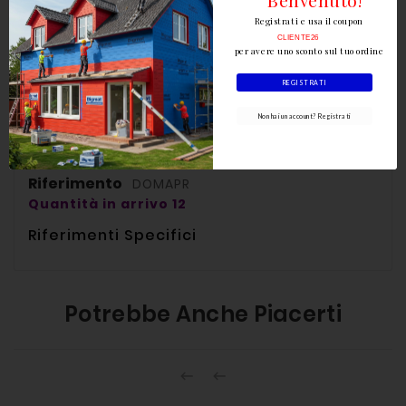
Dettagli del prodotto
Registrati e usa il coupon
CLIENTE26
per avere uno sconto sul tuo ordine
REGISTRATI
Non hai un account? Registrati
Riferimento
DOMAPR
Quantità in arrivo 12
Riferimenti Specifici
Potrebbe Anche Piacerti

