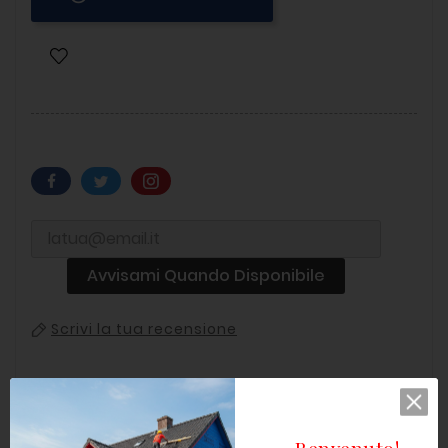
Avvisami Quando Disponibile
Scrivi la tua recensione
Benvenuto!