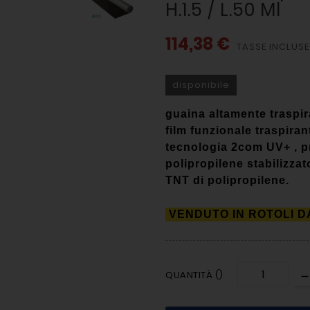
H.1.5 / L.50 Ml
114,38 €
TASSE INCLUSE
disponibile
guaina altamente traspira
film funzionale traspir
tecnologia 2com UV+ , pr
polipropilene stabilizzat
TNT di polipropilene.
VENDUTO IN ROTOLI DA
QUANTITÀ ()