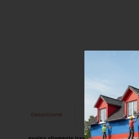
Descrizione
Dettagli del prodo
guaina altamente traspirante al vapore a t