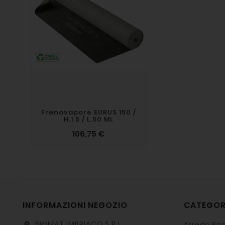
Frenovapore EURUS 150 /
H.1.5 / L.50 ML
106,75 €
INFORMAZIONI NEGOZIO
CATEGO
BIGMAT IMBRIACO S.R.L.
Arredo Bag
location_on