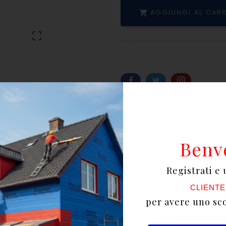
AGGIUNGI AL CAR


Scrivi la tua recensione
Benv
Registrati e 
tto
Documenti Allegati
CLIENTE
per avere uno sc
re strati, costituita da un film funzionale traspiran