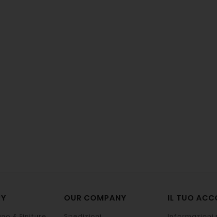
RY
OUR COMPANY
IL TUO AC
no & Finiture
Spedizioni
Informazioni 