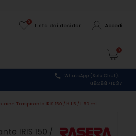
0
Lista dei desideri
Accedi
0

WhatsApp (solo Chat):
0828871037
uaina Traspirante IRIS 150 / H.1.5 / L.50 ml
nte IRIS 150 /