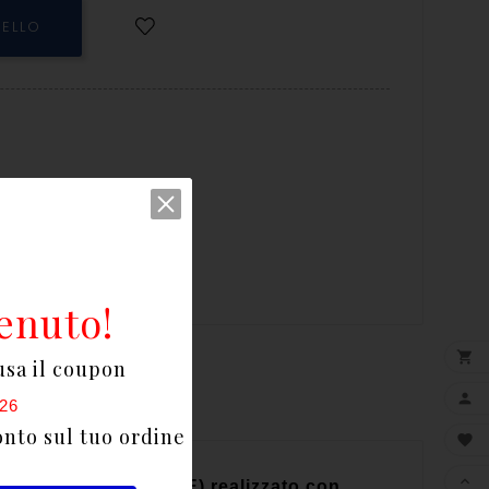
RELLO
enuto!

usa il coupon

26
onto sul tuo ordine


te bicomponente (PP+PE) realizzato con