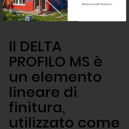
Non hai un account? Registrati
Il DELTA
PROFILO MS è
un elemento
lineare di
finitura,
utilizzato come