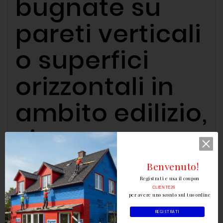
bugnate su
pareti verticali
o superfici
orizzontali in
ambito edilizio,
sia
residenziale
Benvenuto!
Registrati e usa il coupon
che
CLIENTE26
per avere uno sconto sul tuo ordine
industriale.
REGISTRATI