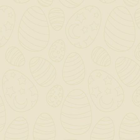
QUANTITÀ ()
AGGIUNGI AL CARRELLO

Scrivi la tua recensione