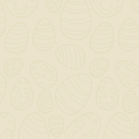
INFORMAZIONI NEGOZIO

CATEGORY

OUR COMPANY

IL TUO ACCOUNT

NEWSLETTER
OK
Puoi annullare l'iscrizione in ogni momento. A questo scopo,
cerca le info di contatto nelle note legali.