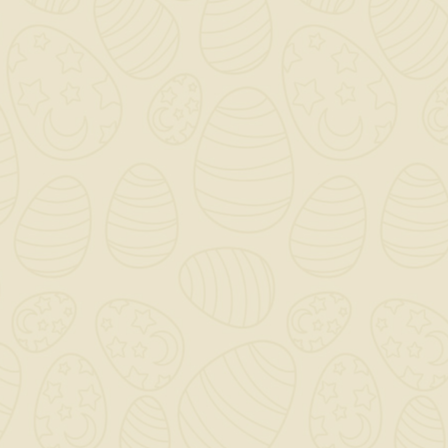
Coprimuro In
Cemento /
Superlevigato /
22x100 / Grigio Perlato
14,64 €
TASSE INCLUSE
disponibile
COPRIMURO CEM.SUPERLEVIGATO 22X100 GRIGIO
PERLATO