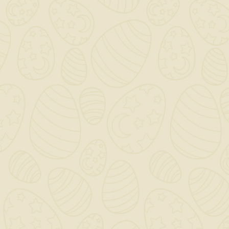
Coprimuro Unico Evolution di Imer è la
protezione perfetta per qualsiasi tipo di muratura
perché preserva dall’aggressione delle intemperie
e da tutti i problemi che possono rovinare le
facciate e i muri degli edifici. Il suo particolare
sistema rompigoccia, infatti, evita il
gocciolamento sui muri e devia il deflusso
dell’acqua piovana. Essendo lungo 1 metro,
inoltre, ha molte meno fughe dei coprimuro
tradizionali e può garantire una sicurezza ancora
maggiore.