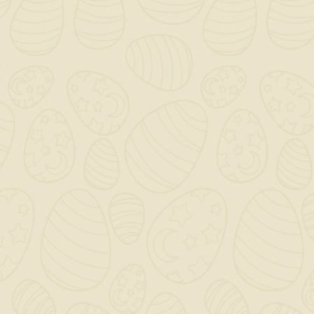
Per preventivi ed offerte personalizzati, contattaci

a mezzo mail!
0

Saremo chiusi per ferie dal 12 al 23 Agosto - Gli ordini
dal giorno 11 Agosto verranno gestiti dopo il 24
Agosto!