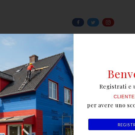
Scrivi la tua recensione
Benv
tto
Registrati e 
CLIENTE
per avere uno sc
5, spina 2P+T 16A 230V, 4 prese 2P+T 16A 230V, 
REGIST
 pulsante generale di emergenza per interruzione 