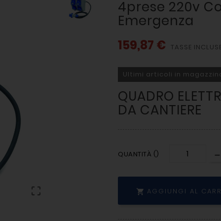
4prese 220v Co
Emergenza
159,87 €
TASSE INCLUS
Ultimi articoli in magazzin
QUADRO ELETTR
DA CANTIERE
QUANTITÀ ()

AGGIUNGI AL CAR
