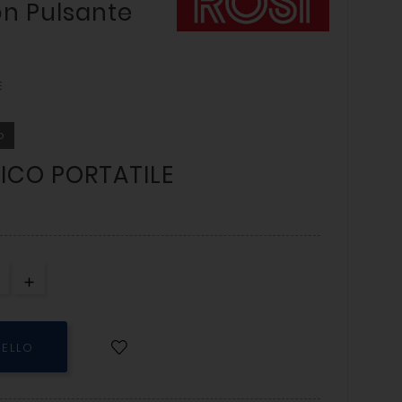
n Pulsante
E
o
ICO PORTATILE
RELLO