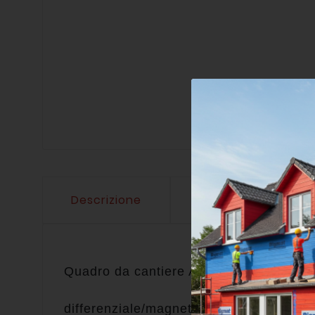
Descrizione
Dettagli del prodo
Quadro da cantiere ASC, protezione IP6
differenziale/magnetotermico 16A 30mA,