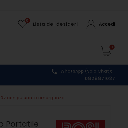
0
Lista dei desideri
Accedi
0

WhatsApp (solo Chat):
0828871037
220v con pulsante emergenza
o Portatile