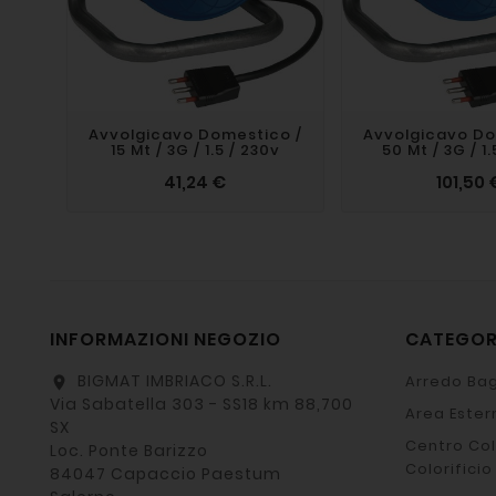
Avvolgicavo Domestico /
Avvolgicavo Do
15 Mt / 3G / 1.5 / 230v
50 Mt / 3G / 1
41,24 €
101,50 
INFORMAZIONI NEGOZIO
CATEGO
BIGMAT IMBRIACO S.R.L.
Arredo Bag
location_on
Via Sabatella 303 - SS18 km 88,700
Area Ester
SX
Centro Col
Loc. Ponte Barizzo
Colorificio
84047 Capaccio Paestum