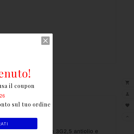
enuto!

usa il coupon

26
onto sul tuo ordine

interruttore

RATI
alimentazione, cavo 3G2,5 antiolio e