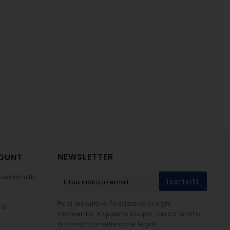
NEWSLETTER
COUNT
personali
Iscriviti
Puoi annullare l'iscrizione in ogni
to
momento. A questo scopo, cerca le info
di contatto nelle note legali.