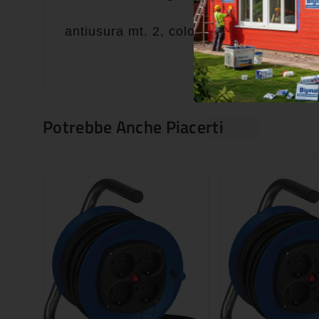
antiusura mt. 2, colore grigio chiaro.
Potrebbe Anche Piacerti