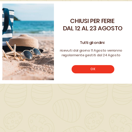
QUANTITÀ ()
CHIUSI PER FERIE
Benvenuto!
DAL 12 AL 23 AGOSTO
AGGIUNGI AL CARRELLO

Registrati e usa il coupon
CLIENTE26
Tutti gli ordini
per avere uno sconto sul tuo ordine
ricevuti dal giorno 11 Agosto verranno
REGISTRATI
regolarmente gestiti dal 24 Agosto
Non hai un account? Registrati
OK
Scrivi la tua recensione