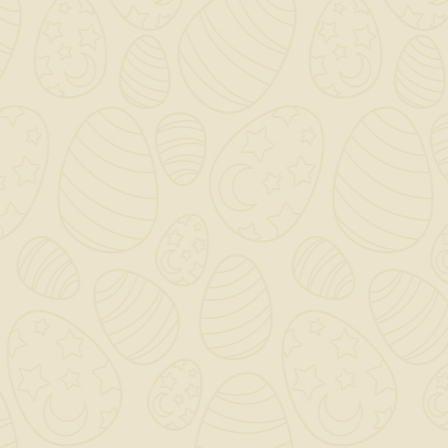
Dettagli del prodotto
Riferimento
LEG015
In magazzino
196 Articoli
Quantità in arrivo 0
Riferimenti Specifici
INFORMAZIONI NEGOZIO

CATEGORY

OUR COMPANY
