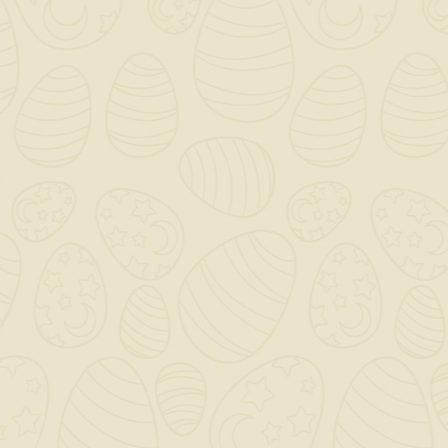
Pannelli Per
Casseformi Abete 50
X300
47,21 €
TASSE INCLUSE
disponibile
PANN.PER CASSEFORMI ABETE 50 X300