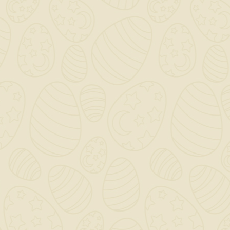
Per preventivi ed offerte personalizzati, contattaci

a mezzo mail!
0

Saremo chiusi per ferie dal 12 al 23 Agosto - Gli ordini
dal giorno 11 Agosto verranno gestiti dopo il 24
Agosto!