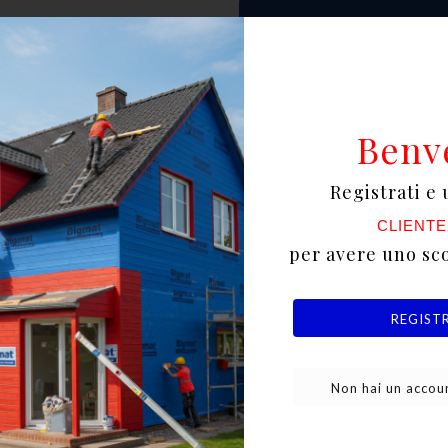
AGGIUNGI AL CAR


Benv
Registrati e 
Scrivi la tua recensione
CLIENTE
per avere uno sc
REGIST
tto
Non hai un accoun