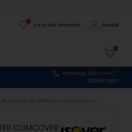
0
Lista dei desideri
Accedi
0

WhatsApp (solo Chat):
0828871037
ALU / rotoli con alluminio / spessore 5 cm
OVER CLIMCOVER