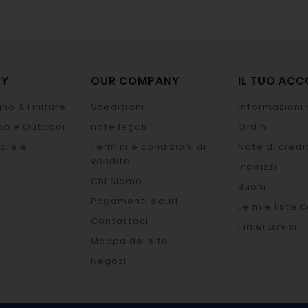
RY
OUR COMPANY
IL TUO AC
no & Finiture
Spedizioni
Informazioni 
na e Outdoor
note legali
Ordini
ore e
Termini e condizioni di
Note di credi
vendita
Indirizzi
Chi Siamo
Buoni
Pagamenti sicuri
Le mie liste d
Contattaci
I miei avvisi
Mappa del sito
Negozi