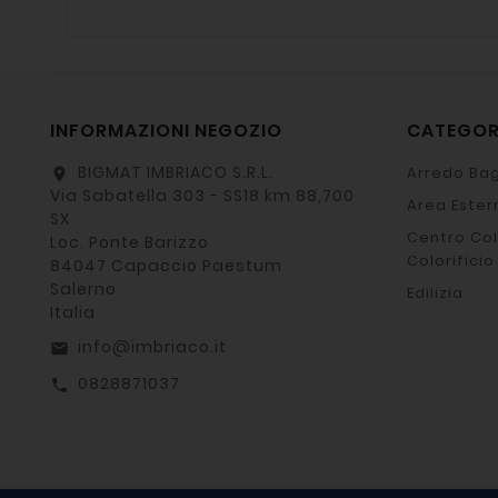
INFORMAZIONI NEGOZIO
CATEGO
BIGMAT IMBRIACO S.R.L.
Arredo Bag
location_on
Via Sabatella 303 - SS18 km 88,700
Area Ester
SX
Centro Col
Loc. Ponte Barizzo
Colorificio
84047 Capaccio Paestum
Salerno
Edilizia
Italia
info@imbriaco.it
email
0828871037
call