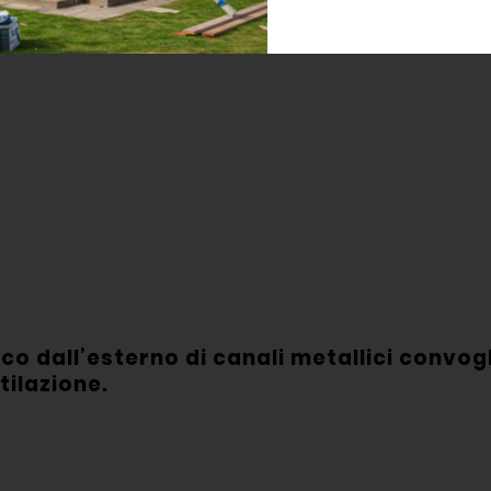
ATO)
 dall’esterno di canali metallici convogli
ilazione.