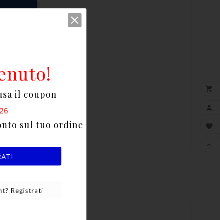
RELLO
enuto!

usa il coupon

26
onto sul tuo ordine


RATI
t? Registrati