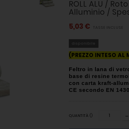
ROLL ALU / Roto
Alluminio / Sp
5,03 €
TASSE INCLUSE
disponibile
(PREZZO INTESO AL
Feltro in lana di vet
base di resine termoi
con carta kraft-allumi
CE secondo EN 1430
QUANTITÀ ()