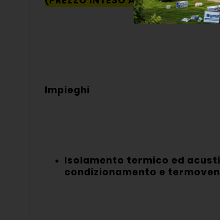
(PREZZO INTESO AL METRO QUADR
Impieghi
Isolamento termico ed acustico
condizionamento e termovent