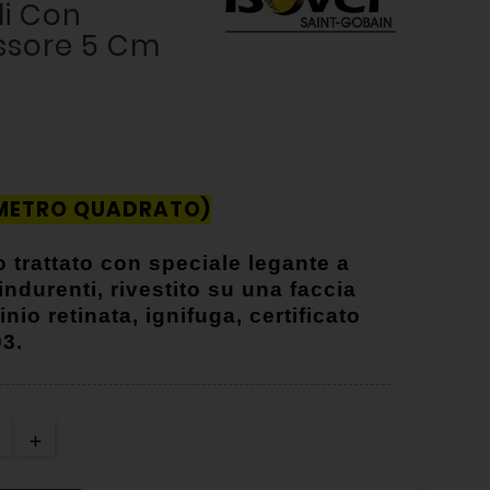
li Con
essore 5 Cm
 METRO QUADRATO)
ro trattato con speciale legante a
ndurenti, rivestito su una faccia
nio retinata, ignifuga, certificato
3.