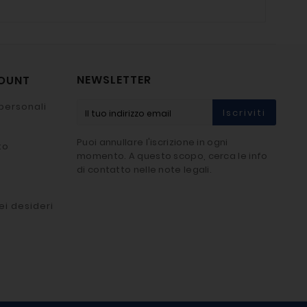
NEWSLETTER
COUNT
personali
Iscriviti
Puoi annullare l'iscrizione in ogni
to
momento. A questo scopo, cerca le info
di contatto nelle note legali.
ei desideri