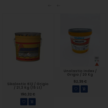


Unolastic Index /
Grigio / 20 Kg
82,35 €
Sikalastic 612 / Grigio
/ 21,3 Kg (15 Lt)

190,32 €
