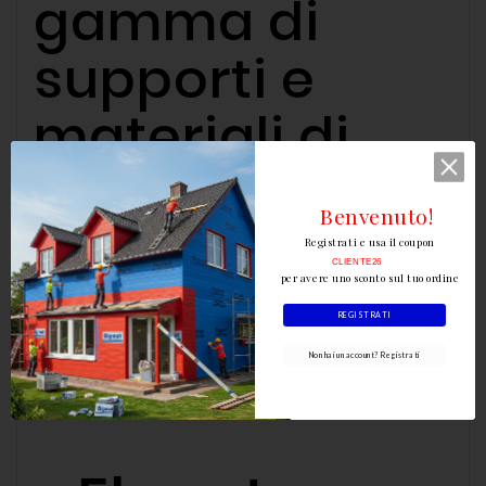
gamma di
supporti e
materiali di
finitura.
Benvenuto!
Registrati e usa il coupon
CLIENTE26
per avere uno sconto sul tuo ordine
Vantaggi di
REGISTRATI
Non hai un account? Registrati
RINFOTEX PLUS