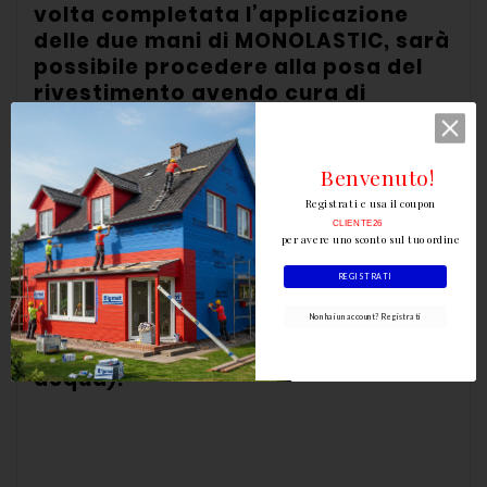
volta completata l’applicazione
delle due mani di MONOLASTIC, sarà
possibile procedere alla posa del
rivestimento avendo cura di
scegliere l’adesivo più idoneo in
relazione alla tipologie e
dimensione di rivestimento scelto.
Benvenuto!
Registrati e usa il coupon
CLIENTE26
per avere uno sconto sul tuo ordine
REGISTRATI
Ottima lavorabilità e prestazioni
Non hai un account? Registrati
certificate (con solo 5,4-5,8 litri di
acqua).