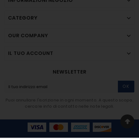
INFORMAZIONI NEGOZIO

CATEGORY

OUR COMPANY

IL TUO ACCOUNT

NEWSLETTER
OK
Puoi annullare l'iscrizione in ogni momento. A questo scopo,
cerca le info di contatto nelle note legali.