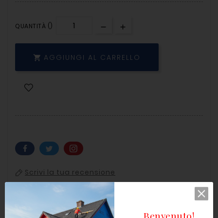
QUANTITÀ ()
AGGIUNGI AL CARRELLO

Scrivi la tua recensione
Benvenuto!