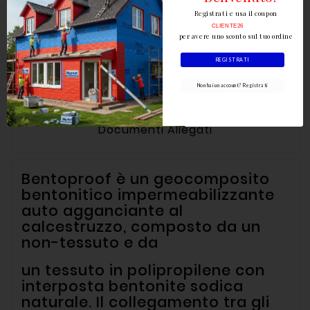
Registrati e usa il coupon
Descrizione
CLIENTE26
per avere uno sconto sul tuo ordine
REGISTRATI
Dettagli del prodotto
Non hai un account? Registrati
Documenti Allegati
Bentoproof è un geocomposito
bentonitico impermeabilizzante
auto agganciante al
calcestruzzo, composto da un
non-tessuto e da
un tessuto in polipropilene con
interposta bentonite sodica
naturale. Il collegamento tra gli