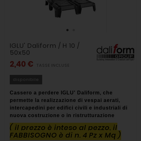
IGLU' Daliform / H 10 /
50x50
2,40 €
TASSE INCLUSE
disponibile
Cassero a perdere IGLU' Daliform, che
permette la realizzazione di vespai aerati,
intercapedini per edifici civili e industriali di
nuova costruzione o in ristrutturazione
( il prezzo è inteso al pezzo, il
FABBISOGNO è di n. 4 Pz x Mq )