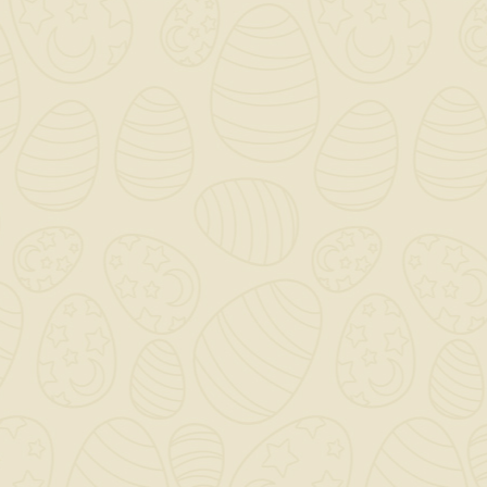
Keradom Rock Cream
7.5x38.5
22,88 €
TASSE INCLUSE
Ultimi articoli in magazzino
KERADOM ROCK CREAM 7.5X38.5