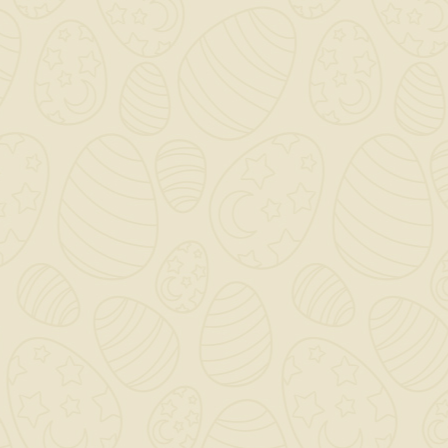
Riferimento
KER075KRC
In magazzino
10 Articoli
Quantità in arrivo 0
Riferimenti Specifici
INFORMAZIONI NEGOZIO

CATEGORY

OUR COMPANY

IL TUO ACCOUNT
