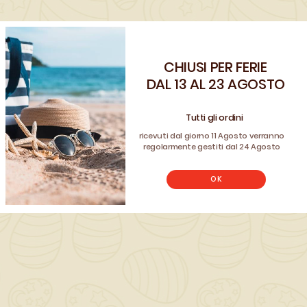
QUANTITÀ ()
AGGIUNGI AL CARRELLO

CHIUSI PER FERIE
Benvenuto!
DAL 13 AL 23 AGOSTO
Registrati e usa il coupon
CLIENTE26
Tutti gli ordini
per avere uno sconto sul tuo ordine
ricevuti dal giorno 11 Agosto verranno
REGISTRATI
regolarmente gestiti dal 24 Agosto
Non hai un account? Registrati
OK
Scrivi la tua recensione
Dettagli del prodotto