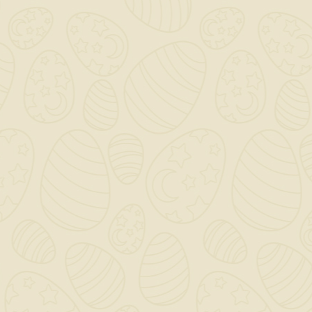
Per preventivi ed offerte personalizzati, contattaci

a mezzo mail!
0

Saremo chiusi per ferie dal 12 al 23 Agosto - Gli ordini
dal giorno 11 Agosto verranno gestiti dopo il 24
Agosto!