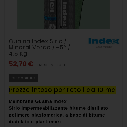
Guaina Index Sirio /
Mineral Verde / -5° /
4,5 Kg
52,70 €
TASSE INCLUSE
disponibile
Prezzo inteso per rotoli da 10 mq
Membrana
Guaina Index
Sirio
impermeabilizzante bitume distillato
polimero
plastomerica, a base di bitume
distillato e plastomeri.