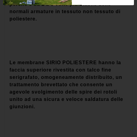
perché è da 2 a 3 volte più stabile delle
normali armature in tessuto non tessuto di
poliestere.
Le membrane SIRIO POLIESTERE hanno la
faccia superiore rivestita con talco fine
serigrafato, omogeneamente distribuito, un
trattamento brevettato che consente un
agevole svolgimento delle spire dei rotoli
unito ad una sicura e veloce saldatura delle
giunzioni.