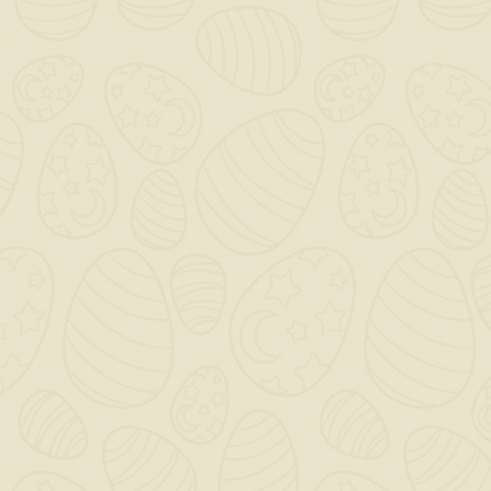
Scrivi la tua recensione
Descrizione
Dettagli del prodotto
griglia di ventilazione in plastica diametro 106
mm, con molle di fissaggio. Idonea per fori di
ventilazione da diametro 40 mm a 80 mm.
Passaggio aria 40 cm². Completa di rete
antinsetto. Colore bianco.