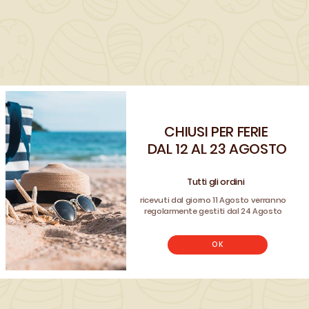
ventilazione da diametro 40 mm a 80 mm.
Passaggio aria 40 cm². Completa di rete
antinsetto. Colore bianco.
QUANTITÀ ()
CHIUSI PER FERIE
Benvenuto!
DAL 12 AL 23 AGOSTO
AGGIUNGI AL CARRELLO

Registrati e usa il coupon
CLIENTE26
Tutti gli ordini
per avere uno sconto sul tuo ordine
ricevuti dal giorno 11 Agosto verranno
REGISTRATI
regolarmente gestiti dal 24 Agosto
Non hai un account? Registrati
OK