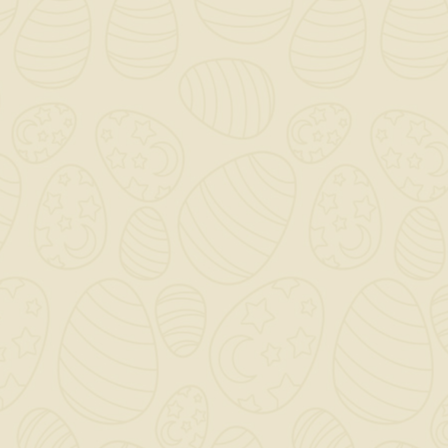
Per preventivi ed offerte personalizzati, contattaci

a mezzo mail!
0

Saremo chiusi per ferie dal 12 al 23 Agosto - Gli ordini
dal giorno 11 Agosto verranno gestiti dopo il 24
Agosto!