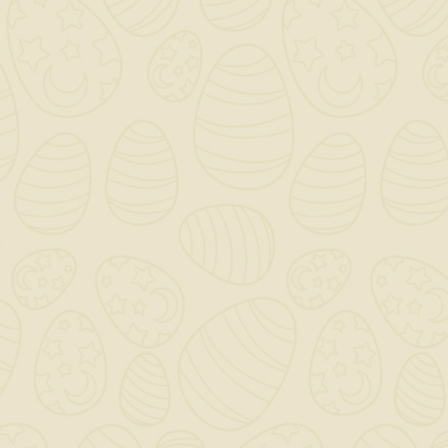
INFORMAZIONI NEGOZIO

CATEGORY

OUR COMPANY

IL TUO ACCOUNT

NEWSLETTER
OK
Puoi annullare l'iscrizione in ogni momento. A questo scopo,
cerca le info di contatto nelle note legali.