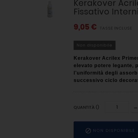
Kerakover Acrile
Fissativo Intern
9,05 €
TASSE INCLUSE
Non disponibile
Kerakover Acrilex Primer
elevato potere legante,
p
l’uniformità degli assor
successivo ciclo decora
QUANTITÀ ()

NON DISPONIBILE