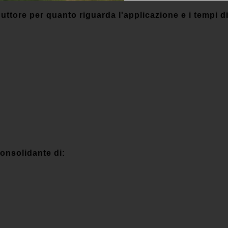
uttore per quanto riguarda l'applicazione e i tempi di
onsolidante di: