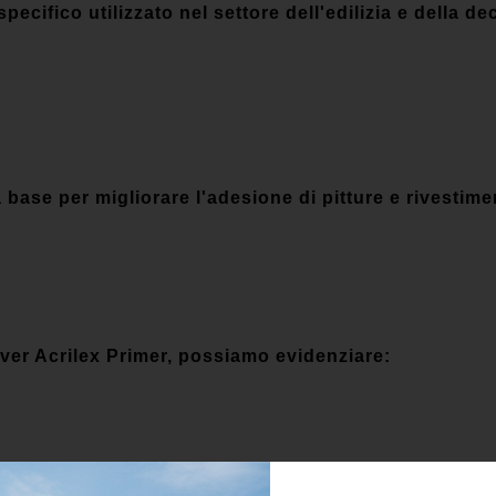
ecifico utilizzato nel settore dell'edilizia e della de
a base per migliorare l'adesione di pitture e rivestimen
kover Acrilex Primer, possiamo evidenziare: