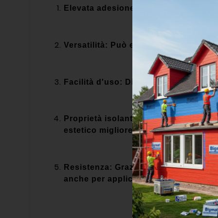
Elevata adesione: Favorisce una maggio
Versatilità: Può essere utilizzato su d
Facilità d'uso: Di solito, è facile da 
Proprietà isolanti: Aiuta a prevenire
estetico migliore.
Resistenza: Grazie alla sua formulazi
anche per applicazioni esterne.