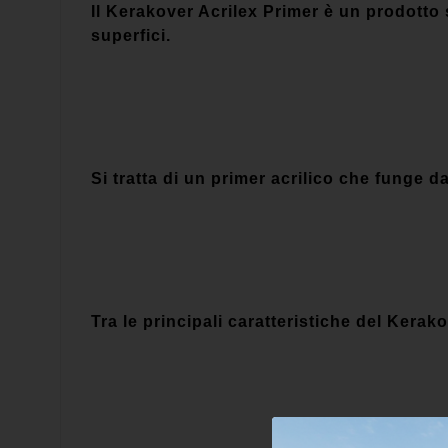
Il Kerakover Acrilex Primer è un prodotto sp
superfici.
Si tratta di un primer acrilico che funge d
Tra le principali caratteristiche del Kera