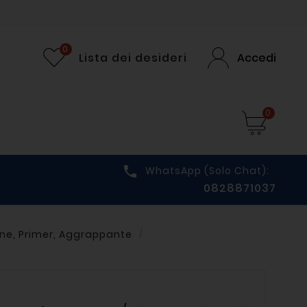
0
Lista dei desideri
Accedi
0

WhatsApp (solo Chat):
0828871037
ne, Primer, Aggrappante