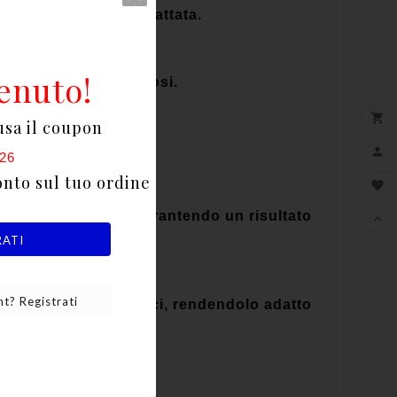
a sulla superficie trattata.
enuto!
ruzzo e materiali porosi.

usa il coupon
idamente.

26
onto sul tuo ordine

o delle superfici, garantendo un risultato

RATI
t? Registrati
agli agenti atmosferici, rendendolo adatto