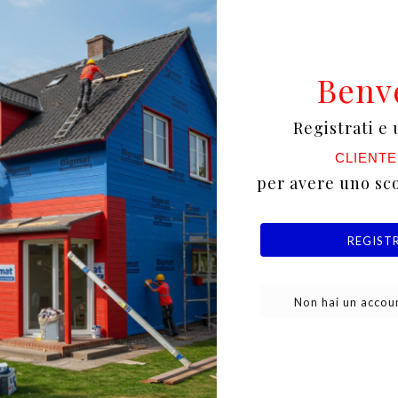
re aderenza dei successivi strati di pittura o finitur
Benv
iverse tipologie di superfici, inclusi intonaci, calcest
Registrati e 
applicare, sia a pennello che a rullo, e si asciuga rap
CLIENTE
per avere uno sc
 la formazione di macchie e a uniformare l'assorbiment
REGIST
Non hai un accoun
one, il primer conferisce anche una certa resistenza 