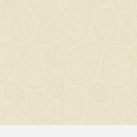
CATEGORY

OUR COMPANY

IL TUO ACCOUNT

NEWSLETTER
OK
Puoi annullare l'iscrizione in ogni momento. A questo scopo,
cerca le info di contatto nelle note legali.
© 2020-2026 - BIGMAT Imbriaco SRL - Developer By
Giovi80.com