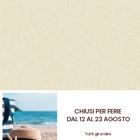
QUANTITÀ ()
AGGIUNGI AL CARRELLO

Scrivi la tua recensione
CHIUSI PER FERIE
Benvenuto!
DAL 12 AL 23 AGOSTO
Registrati e usa il coupon
CLIENTE26
Tutti gli ordini
per avere uno sconto sul tuo ordine
Descrizione