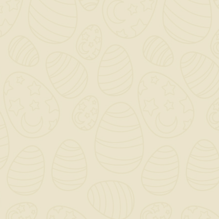
Le ancore a molla KD 3+4 e KDH 3+4 si espandono all
forza della molla, permettendo una semplice espans
Le ancore a gravità KD 6+8 e KDH 6+8 sono provviste
automaticamente all'interno della cavità.
Disponibili anche le versioni KDD con barra e 2 da
taglio combinato.
Ancore in acciaio zincato.
INFORMAZIONI NEGOZIO
