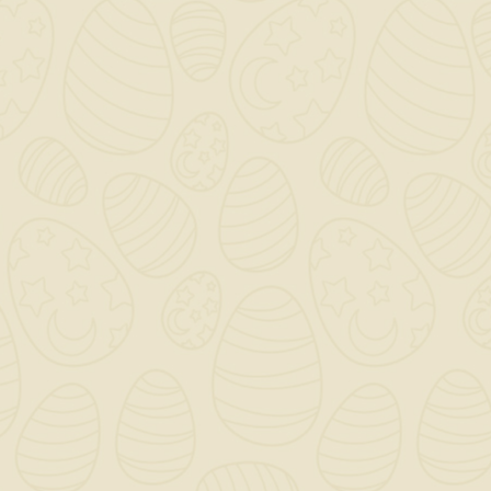
Fissaggio Ad Ancora
Kd3 Farfalla Con Vite
1,33 €
TASSE INCLUSE
disponibile
FISSAGGIO AD ANCORA KD3 FARFALLA CON VITE