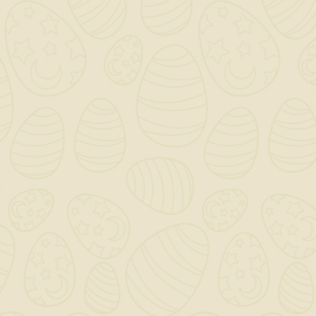
Per preventivi ed offerte personalizzati, contattaci

a mezzo mail!
0

Saremo chiusi per ferie dal 12 al 23 Agosto - Gli ordini
dal giorno 11 Agosto verranno gestiti dopo il 24
Agosto!