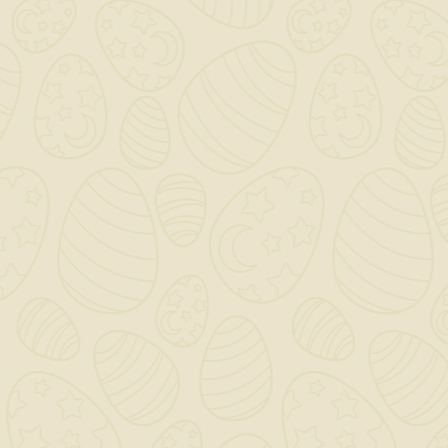

OUR COMPANY

IL TUO ACCOUNT

NEWSLETTER
OK
Puoi annullare l'iscrizione in ogni momento. A questo scopo,
cerca le info di contatto nelle note legali.
© 2020-2026 - BIGMAT Imbriaco SRL - Developer By
Giovi80.com