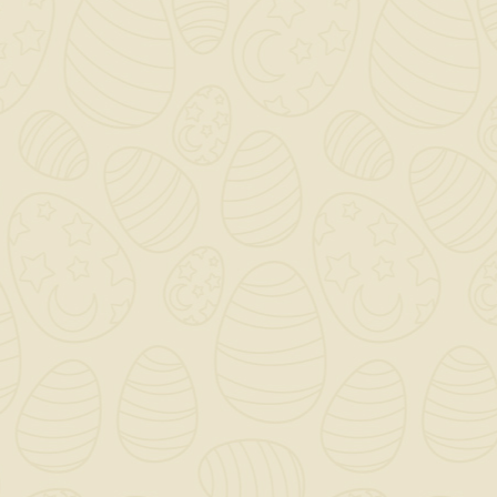
• Resistente ai raggi solari per
l'utilizzo in cantiere
Caratteristiche fisiche
• Natura: resina vinilestere pura
• Colore: grigio chiaro
• Peso specifico 1,75 kg/l a 20 ºC
INFORMAZIONI NEGOZIO

CATEGORY