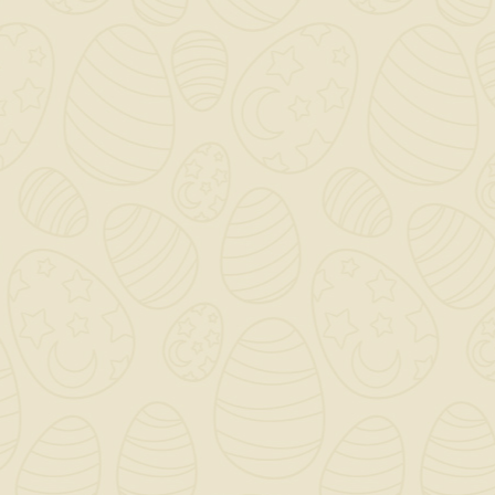
Fissaggio Chimico
Bigmat / Mit - V 420 /
Ml.420
11,10 €
TASSE INCLUSE
Ultimi articoli in magazzino
Ancorante chimico strutturale
certificato in resina
vinilestere/epossiacrilato a rapida