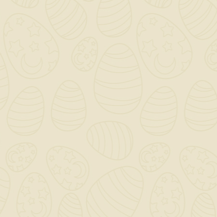
Per preventivi ed offerte personalizzati, contattaci

a mezzo mail!
0

Saremo chiusi per ferie dal 12 al 23 Agosto - Gli ordini
dal giorno 11 Agosto verranno gestiti dopo il 24
Agosto!