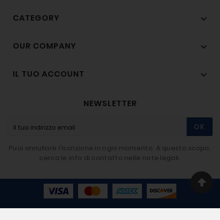
CATEGORY

OUR COMPANY

IL TUO ACCOUNT

NEWSLETTER
OK
Puoi annullare l'iscrizione in ogni momento. A questo scopo,
cerca le info di contatto nelle note legali.
© 2020-2026 - BIGMAT Imbriaco SRL - Developer By