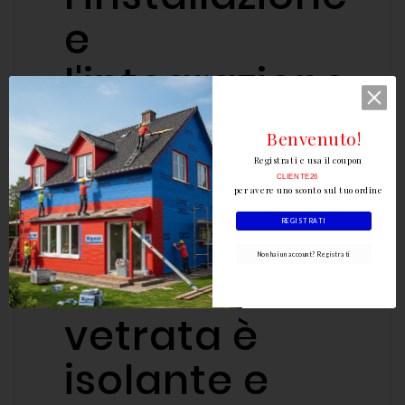
e
l'integrazione
con il tetto.
Benvenuto!
Registrati e usa il coupon
CLIENTE26
per avere uno sconto sul tuo ordine
REGISTRATI
Vetrata
Non hai un account? Registrati
isolante
: La
vetrata è
isolante e