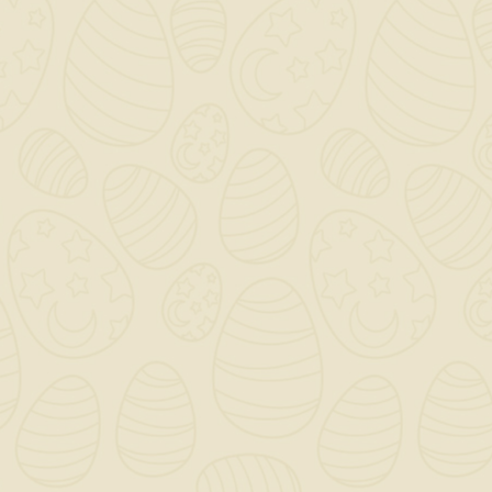
Guanti Kapriol Pelle
Fiore Bianco
3,29 €
TASSE INCLUSE
disponibile
GUANTI DA LAVORO DRIVER SONO
REALIZZATI IN CUOIO PIENO FIORE