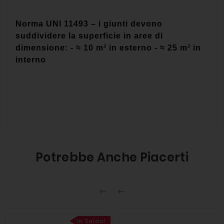
Norma UNI 11493 – i giunti devono
suddividere la superficie in aree di
dimensione: - ≈ 10 m² in esterno - ≈ 25 m² in
interno
Potrebbe Anche Piacerti


In Saldo!