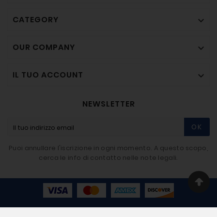
CATEGORY

OUR COMPANY

IL TUO ACCOUNT

NEWSLETTER
OK
Puoi annullare l'iscrizione in ogni momento. A questo scopo,
cerca le info di contatto nelle note legali.
© 2020-2026 - BIGMAT Imbriaco SRL - Developer By