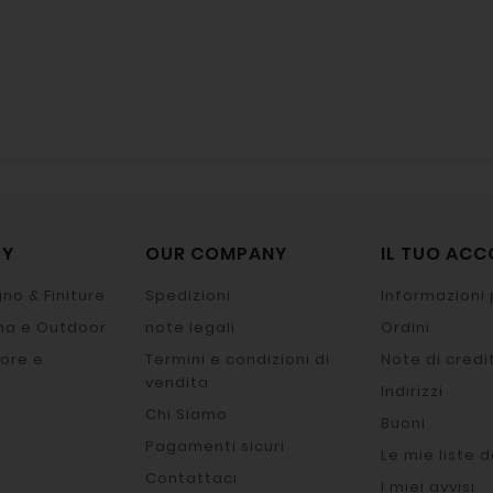
RY
OUR COMPANY
IL TUO AC
no & Finiture
Spedizioni
Informazioni 
na e Outdoor
note legali
Ordini
ore e
Termini e condizioni di
Note di credi
vendita
Indirizzi
Chi Siamo
Buoni
Pagamenti sicuri
Le mie liste d
Contattaci
I miei avvisi