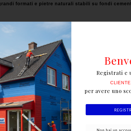
andi formati e pietre naturali stabili su fondi cemen
e parete. Spessore fino a 10 mm.
Benv
Registrati e 
CLIENTE
 Pronto BigMat;
per avere uno sc
professionali;
era.
REGIST
uso civile, commerciale, industriale e per l’arredo ur
Non hai un accoun