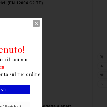
tizi. (EN 12004 C2 TE).
enuto!

usa il coupon

26
onto sul tuo ordine


RATI
bano, anche in zone soggette a sbalzi
t? Registrati