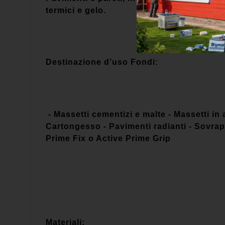
termici e gelo.
Destinazione d’uso Fondi:
- Massetti cementizi e malte - Massetti in a
Cartongesso - Pavimenti radianti - Sovrapp
Prime Fix o Active Prime Grip
Materiali: