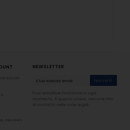
NEWSLETTER
COUNT
personali
Iscriviti
Puoi annullare l'iscrizione in ogni
to
momento. A questo scopo, cerca le info
di contatto nelle note legali.
ei desideri