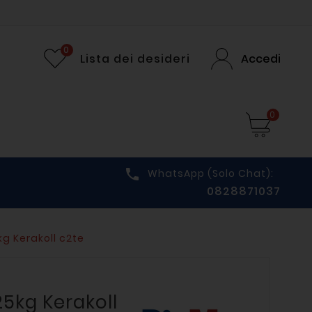
0
Lista dei desideri
Accedi
0

WhatsApp (solo Chat):
0828871037
kg Kerakoll c2te
25kg Kerakoll