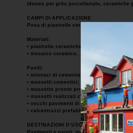
Idoneo per grès porcellanato, ceramiche gr
CAMPI DI APPLICAZIONE
Posa di piastrelle ceramiche a pavimento 
Materiali:
• piastrelle ceramiche di tutti i tipi;
• mosaico ceramico.
Fondi:
• intonaci di cemento e malta bastarda;
• massetti cementizi;
• massetto pronto professionale Massetto
• massetti realizzati con leganti idraulici 
• vecchi pavimenti di ceramica.
• calcestruzzi prefabbricati o gettati in op
DESTINAZIONI D’USO
Pavimenti e pareti, interni ed esterni, ad 