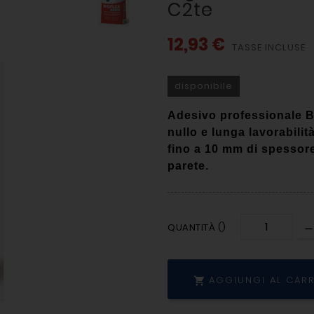
C2te
12,93 €
TASSE INCLUSE
disponibile
Adesivo professionale B
nullo e lunga lavorabilit
fino a 10 mm di spessore
parete.
QUANTITÀ ()
AGGIUNGI AL CAR
