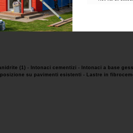
nidrite (1) - Intonaci cementizi - Intonaci a base gesso
osizione su pavimenti esistenti - Lastre in fibrocem