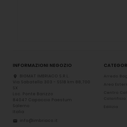
INFORMAZIONI NEGOZIO
CATEGO
BIGMAT IMBRIACO S.R.L.
Arredo Bag
location_on
Via Sabatella 303 - SS18 km 88,700
Area Ester
SX
Centro Col
Loc. Ponte Barizzo
Colorificio
84047 Capaccio Paestum
Salerno
Edilizia
Italia
info@imbriaco.it
email