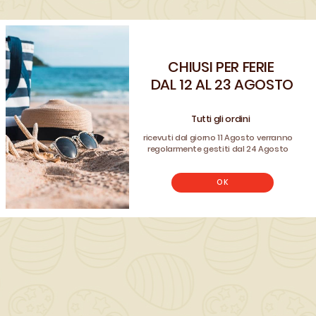
QUANTITÀ ()
CHIUSI PER FERIE
Benvenuto!
DAL 12 AL 23 AGOSTO
Registrati e usa il coupon
AGGIUNGI AL CARRELLO

CLIENTE26
Tutti gli ordini
per avere uno sconto sul tuo ordine
ricevuti dal giorno 11 Agosto verranno
REGISTRATI
regolarmente gestiti dal 24 Agosto
Non hai un account? Registrati
OK
Scrivi la tua recensione