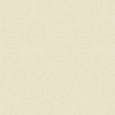
Cassetta Di Scarico
Ad Incasso ECOPUCCI
Senza 9 LT/ 4LT
81,70 €
TASSE INCLUSE
disponibile
DUE PULSANTI DI SCARICO PER
PARETI IN MURATURA - PER WC A
PAVIMENTO