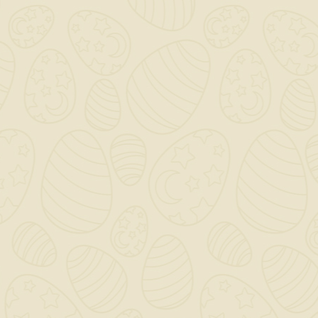
Per preventivi ed offerte personalizzati, contattaci

a mezzo mail!
0

Saremo chiusi per ferie dal 12 al 23 Agosto - Gli ordini
dal giorno 11 Agosto verranno gestiti dopo il 24
Agosto!