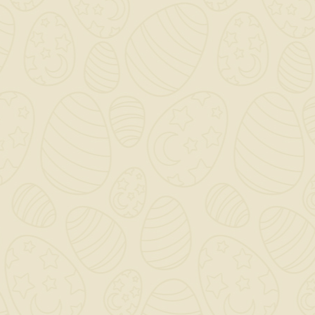
Dettagli del prodotto
Riferimento
RAC692P
In magazzino
14 Articoli
Quantità in arrivo 0
Riferimenti Specifici
INFORMAZIONI NEGOZIO

CATEGORY
