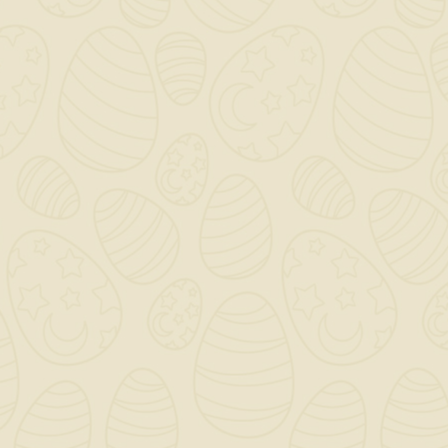
Suprema Light Lastra
Cemento NDA /
1200x2000x12,5
30,50 €
TASSE INCLUSE
disponibile
Lastra in cemento ALLEGGERITA ( 10
KG/MQ) e rinforzato, adatta all'esterno,
composta da inerti e cemento portland e