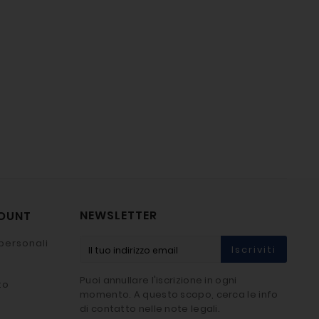
NEWSLETTER
COUNT
personali
Iscriviti
Puoi annullare l'iscrizione in ogni
to
momento. A questo scopo, cerca le info
di contatto nelle note legali.