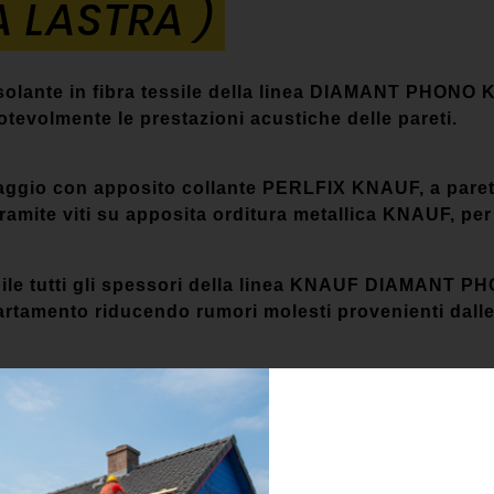
A LASTRA )
isolante in fibra tessile della linea DIAMANT PHONO 
tevolmente le prestazioni acustiche delle pareti.
laggio con apposito collante PERLFIX KNAUF, a pareti 
ramite viti su apposita orditura metallica KNAUF, per 
ile tutti gli spessori della linea KNAUF DIAMANT PHO
ppartamento riducendo rumori molesti provenienti dalle
_____________________________________________