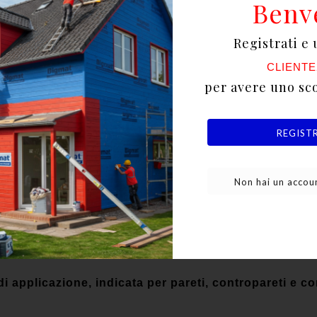
Benv
a Diamant® Phono, costituita da una lastra Diamant
Registrati e 
a di poliestere.
CLIENTE
per avere uno sc
REGIST
 Knauf Acustika, è un concentrato di innovazioni: più
re (nella sola versione da 10 mm) grazie alle nuove f
Non hai un accoun
i applicazione, indicata per pareti, contropareti e con