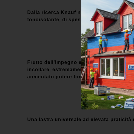
Dalla ricerca Knauf nasce la nuova gamm
fonoisolante, di spessore variabile, in fibr
Frutto dell’impegno e della competenza di
incollare, estremamente semplice da avvita
aumentato potere fonoisolante.
Una lastra universale ad elevata praticità d