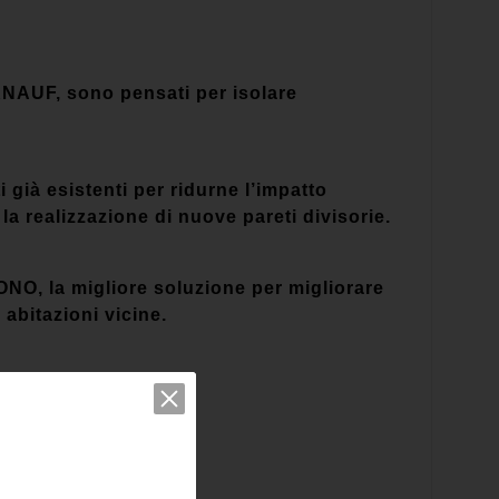
KNAUF, sono pensati per isolare
già esistenti per ridurne l’impatto
la realizzazione di nuove pareti divisorie.
NO, la migliore soluzione per migliorare
 abitazioni vicine.
____