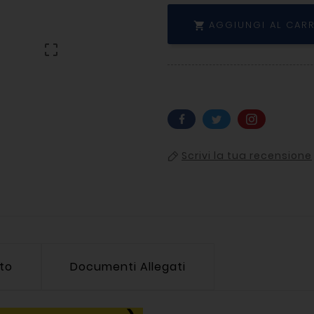
AGGIUNGI AL CAR


Scrivi la tua recensione
tto
Documenti Allegati