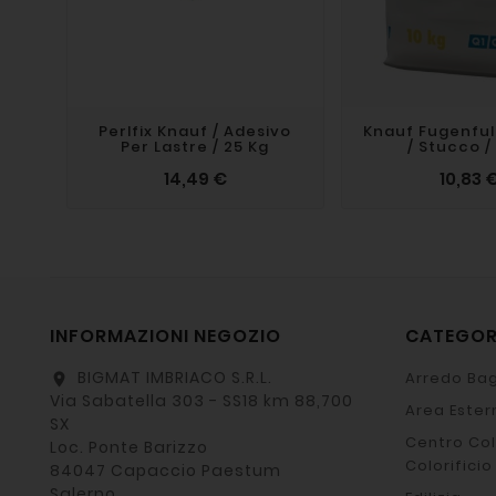
Perlfix Knauf / Adesivo
Knauf Fugenful
Per Lastre / 25 Kg
/ Stucco /
14,49 €
10,83 
INFORMAZIONI NEGOZIO
CATEGO
BIGMAT IMBRIACO S.R.L.
Arredo Bag
location_on
Via Sabatella 303 - SS18 km 88,700
Area Ester
SX
Centro Col
Loc. Ponte Barizzo
Colorificio
84047 Capaccio Paestum
Salerno