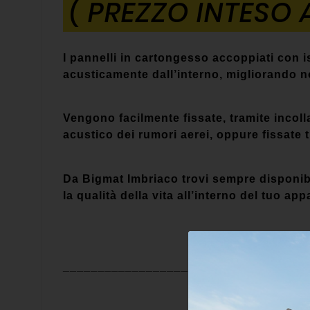
( PREZZO INTESO 
I pannelli in cartongesso accoppiati con 
acusticamente dall’interno, migliorando no
Vengono facilmente fissate, tramite incol
acustico dei rumori aerei, oppure fissate t
Da Bigmat Imbriaco trovi sempre disponib
la qualità della vita all’interno del tuo a
___________________________________