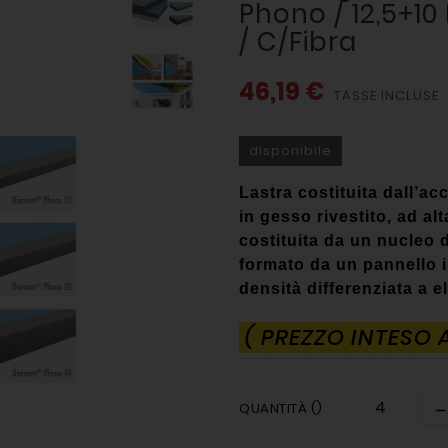
Phono / 12,5+10
/ C/fibra
46,19 €
TASSE INCLUSE
disponibile
Lastra costituita dall’a
in gesso rivestito, ad al
costituita da un nucleo 
formato da un pannello in
densità differenziata a e
( PREZZO INTESO 
QUANTITÀ ()