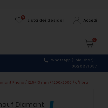
0
Lista dei desideri
Accedi
0

WhatsApp (solo Chat):
0828871037
mant Phono / 12,5+10 mm / 1200x2000 / c/fibra
nauf Diamant