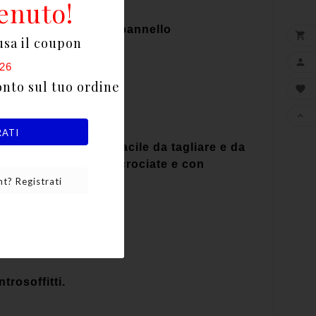
enuto!
® accoppiata con un pannello

usa il coupon

26
onto sul tuo ordine


RATI
 maneggevole, più facile da tagliare e da
ibre di poliestere incrociate e con
t? Registrati
trosoffitti.