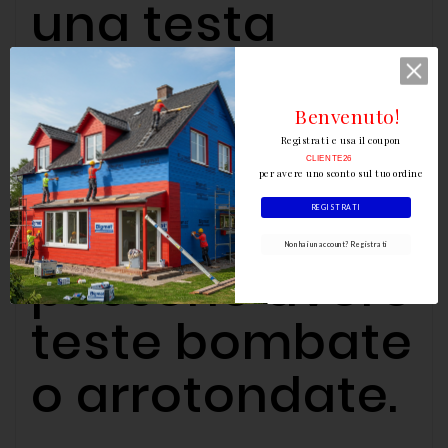
una testa
piatta, che li
distingue da
Benvenuto!
Registrati e usa il coupon
altri tipi di
CLIENTE26
per avere uno sconto sul tuo ordine
chiodi che
REGISTRATI
Non hai un account? Registrati
possono avere
teste bombate
o arrotondate.