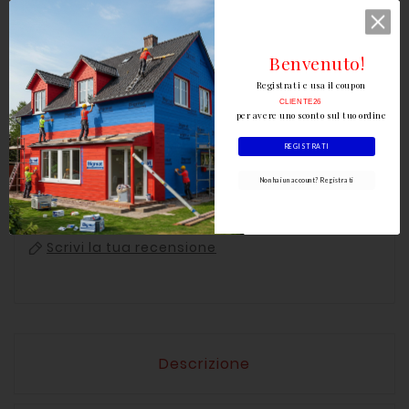
AGGIUNGI AL CARRELLO

Benvenuto!
Registrati e usa il coupon
CLIENTE26
per avere uno sconto sul tuo ordine
REGISTRATI
Non hai un account? Registrati
Scrivi la tua recensione
Descrizione