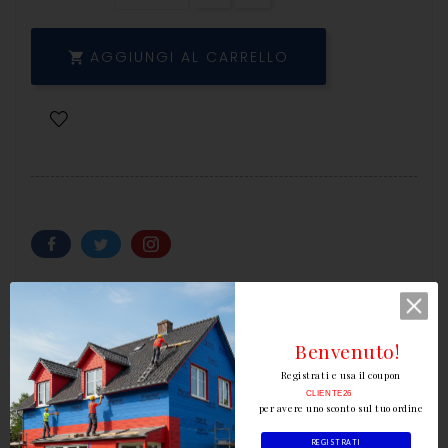
AGGIUNGI AL CARRELLO

Scrivi la tua recensione
Benvenuto!
Registrati e usa il coupon
CLIENTE26
per avere uno sconto sul tuo ordine
Descrizione
REGISTRATI