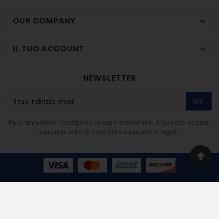
OUR COMPANY

IL TUO ACCOUNT

NEWSLETTER
OK
Puoi annullare l'iscrizione in ogni momento. A questo scopo,
cerca le info di contatto nelle note legali.
© 2020-2026 - BIGMAT Imbriaco SRL - Developer By
Giovi80.com