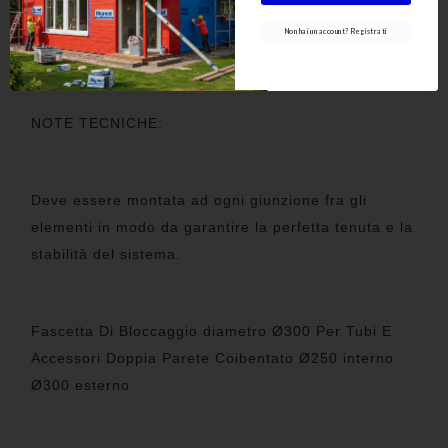
Non hai un account? Registrati
Dettagli del prodotto
NOTE TECNICHE:
Deve essere montata ad ogni giunzione fra gli
elementi in modo da garantire la perfetta tenuta e la
stabilità del sistema.
Fascetta Di Bloccaggio diametro Ø300 Per Tubi E
Accessori Doppia Parete Coibentato Ø250 interno
Ø300 esterno