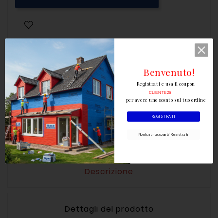
Benvenuto!
Registrati e usa il coupon
CLIENTE26
per avere uno sconto sul tuo ordine
Scrivi la tua recensione
REGISTRATI
Non hai un account? Registrati
Descrizione
Dettagli del prodotto