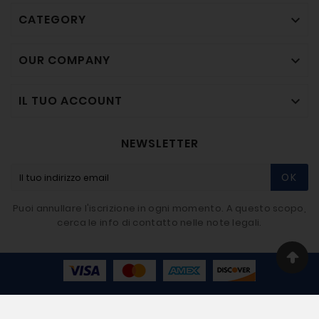
CATEGORY

OUR COMPANY

IL TUO ACCOUNT

NEWSLETTER
OK
Puoi annullare l'iscrizione in ogni momento. A questo scopo,
cerca le info di contatto nelle note legali.
© 2020-2026 - BIGMAT Imbriaco SRL - Developer By