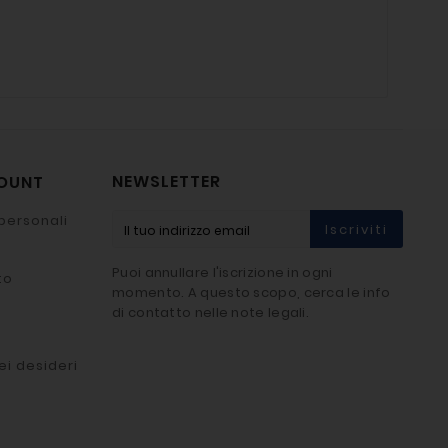
NEWSLETTER
COUNT
personali
Iscriviti
Puoi annullare l'iscrizione in ogni
to
momento. A questo scopo, cerca le info
di contatto nelle note legali.
ei desideri