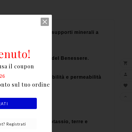
n generale, su tutti i supporti minerali a
enuto!
estetico nell’Edilizia del Benessere.

usa il coupon

26
damentali di traspirabilità e permeabilità
onto sul tuo ordine


.
RATI
il silicato puro di potassio, terre e
t? Registrati