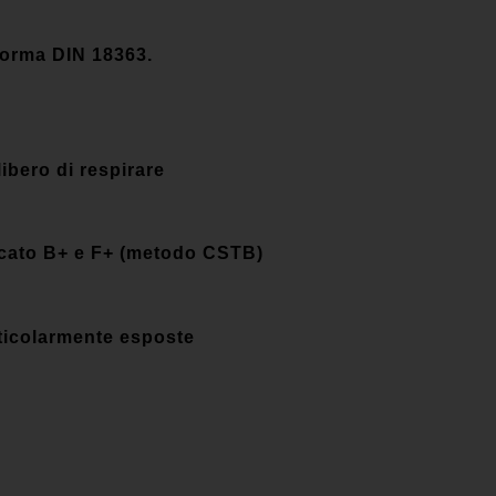
norma DIN 18363.
libero di respirare
ficato B+ e F+ (metodo CSTB)
rticolarmente esposte