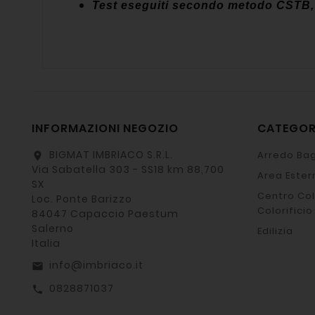
Test eseguiti secondo metodo CSTB, 
INFORMAZIONI NEGOZIO
CATEGO
BIGMAT IMBRIACO S.R.L.
Arredo Bag
location_on
Via Sabatella 303 - SS18 km 88,700
Area Ester
SX
Centro Col
Loc. Ponte Barizzo
Colorificio
84047 Capaccio Paestum
Salerno
Edilizia
Italia
info@imbriaco.it
email
0828871037
call