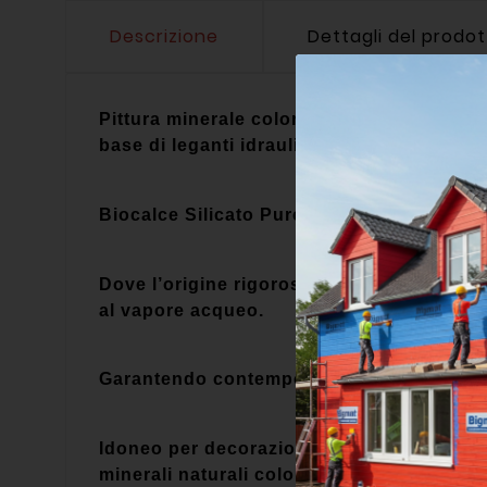
Descrizione
Dettagli del prodo
Pittura minerale colorata traspirante per la
base di leganti idraulici.
Biocalce Silicato Puro Pittura è particola
Dove l’origine rigorosamente naturale dei s
al vapore acqueo.
Garantendo contemporaneamente una effica
Idoneo per decorazioni nel Restauro Storico
minerali naturali coloranti sapientemente 