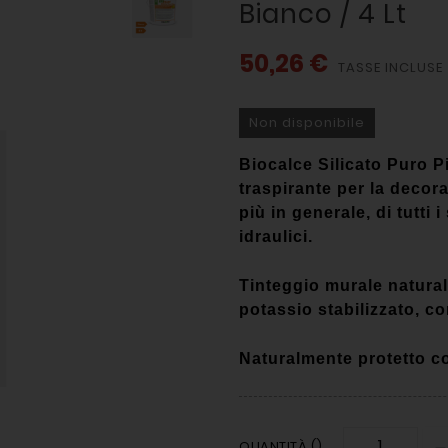
Bianco / 4 Lt
50,26 €
TASSE INCLUSE
Non disponibile
Biocalce Silicato Puro Pi
traspirante per la decora
più in generale, di tutti 
idraulici.
Tinteggio murale naturale
potassio stabilizzato, con
Naturalmente protetto c
QUANTITÀ ()