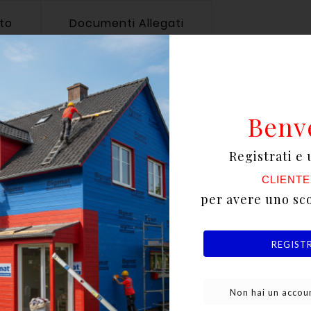
tto
Documenti Allegati
 decorazione di intonaci civili, di risanamento e più i
Benv
rmente adatto per eseguire decorazioni di alto pregio 
Registrati e 
CLIENTE
uoi ingredienti assicura il rispetto dei parametri fon
per avere uno sc
ce protezione dagli agenti atmosferici e ambientali
REGIST
, dove la scelta di ingredienti della tradizione come 
Non hai un accoun
dosati.