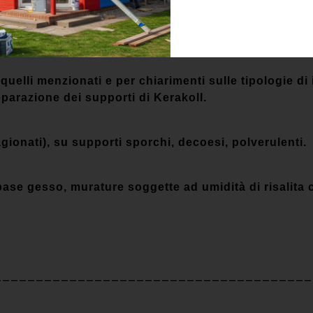
tto delle strutture esistenti e dei materiali originari.
 quelli menzionati e per chiarimenti sulle tipologie di 
parazione dei supporti di Kerakoll.
gionati), su supporti sporchi, decoesi, polverulenti.
 base gesso,
murature soggette ad umidità di risalita 
______________________________________