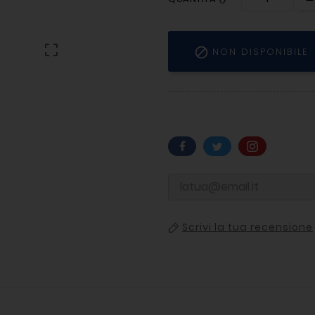


NON DISPONIBILE
Scrivi la tua recensione