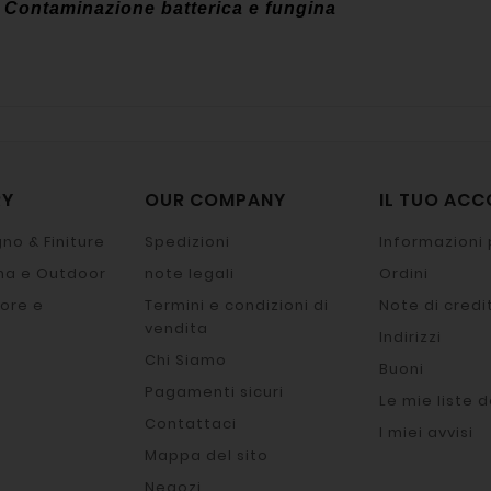
Contaminazione batterica e fungina
RY
OUR COMPANY
IL TUO AC
no & Finiture
Spedizioni
Informazioni 
na e Outdoor
note legali
Ordini
ore e
Termini e condizioni di
Note di credi
vendita
Indirizzi
Chi Siamo
Buoni
Pagamenti sicuri
Le mie liste d
Contattaci
I miei avvisi
Mappa del sito
Negozi