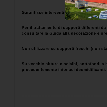
Garantisce interventi conservativi nel rispe
Per il trattamento di supporti differenti da
consultare la Guida alla decorazione e pre
Non utilizzare su supporti freschi (non sta
Su vecchie pitture o scialbi,
sottofondi a
precedentemente intonaci deumidificanti.
_____________________________