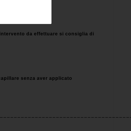
intervento da effettuare si consiglia di
capillare senza aver applicato
_____________________________________