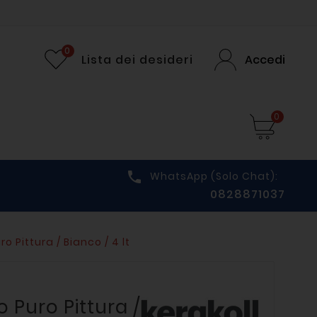
0
Lista dei desideri
Accedi
0

WhatsApp (solo Chat):
0828871037
ro Pittura / Bianco / 4 lt
o Puro Pittura /