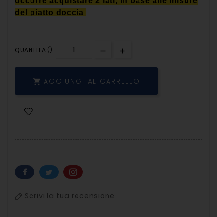
occorre acquistare 2 lati, in base alle misure
del piatto doccia
QUANTITÀ ()
AGGIUNGI AL CARRELLO

Scrivi la tua recensione