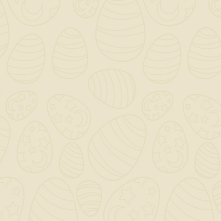
Barre Filettate
Zincate 18
6,39 €
TASSE INCLUSE
disponibile
BARRE FILETTATE ZINC.D.18