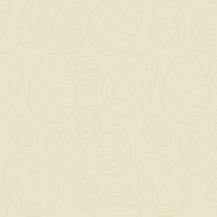
Dettagli del prodotto
barra filettata diametro 18 di acciaio
zincato 4.8
INFORMAZIONI NEGOZIO

CATEGORY

OUR COMPANY
