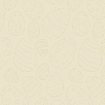
Per preventivi ed offerte personalizzati, contattaci

a mezzo mail!
0

Saremo chiusi per ferie dal 12 al 23 Agosto - Gli ordini
dal giorno 11 Agosto verranno gestiti dopo il 24
Agosto!