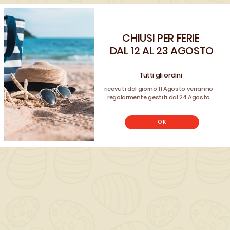
QUANTITÀ ()
CHIUSI PER FERIE
AGGIUNGI AL CARRELLO

Benvenuto!
DAL 12 AL 23 AGOSTO
Registrati e usa il coupon
CLIENTE26
Tutti gli ordini
per avere uno sconto sul tuo ordine
ricevuti dal giorno 11 Agosto verranno
REGISTRATI
regolarmente gestiti dal 24 Agosto
Non hai un account? Registrati
OK
Scrivi la tua recensione
Descrizione