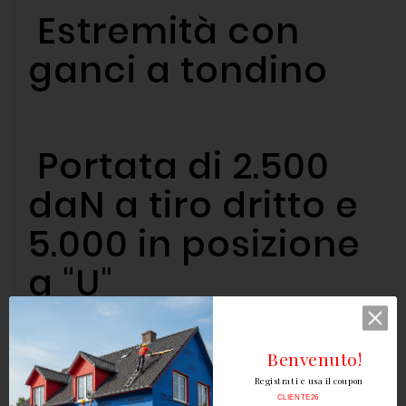
Estremità con
ganci a tondino
Portata di 2.500
daN a tiro dritto e
5.000 in posizione
a "U"
Benvenuto!
Conforme alla
Registrati e usa il coupon
CLIENTE26