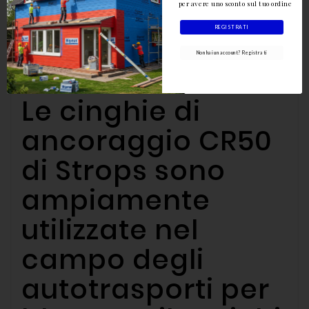
normativa EN
per avere uno sconto sul tuo ordine
12195-2
REGISTRATI
Non hai un account? Registrati
Le cinghie di
ancoraggio CR50
di Strops sono
ampiamente
utilizzate nel
campo degli
autotrasporti per