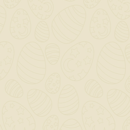
Dettagli del prodotto
Riferimento
PET11100
In magazzino
26 Articoli
Quantità in arrivo 0
Riferimenti Specifici
Ean13
11100
INFORMAZIONI NEGOZIO

CATEGORY
