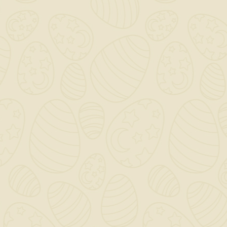
Per preventivi ed offerte personalizzati, contattaci

a mezzo mail!
0

Saremo chiusi per ferie dal 12 al 23 Agosto - Gli ordini
dal giorno 11 Agosto verranno gestiti dopo il 24
Agosto!