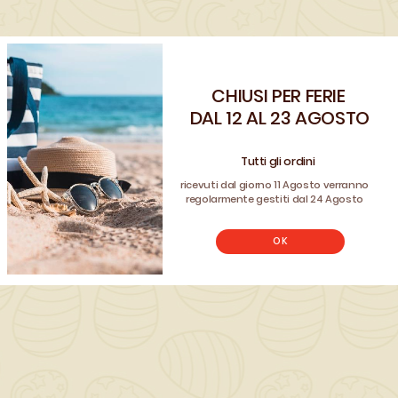
QUANTITÀ ()
CHIUSI PER FERIE
Benvenuto!
AGGIUNGI AL CARRELLO

DAL 12 AL 23 AGOSTO
Registrati e usa il coupon
CLIENTE26
Tutti gli ordini
per avere uno sconto sul tuo ordine
ricevuti dal giorno 11 Agosto verranno
REGISTRATI
regolarmente gestiti dal 24 Agosto
Non hai un account? Registrati
OK
Scrivi la tua recensione