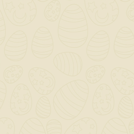
Cavalletto Doppio
110x190
39,65 €
TASSE INCLUSE
disponibile
cavalletti estensibili fino a
190 cm in altezza, in ferro
verniciato