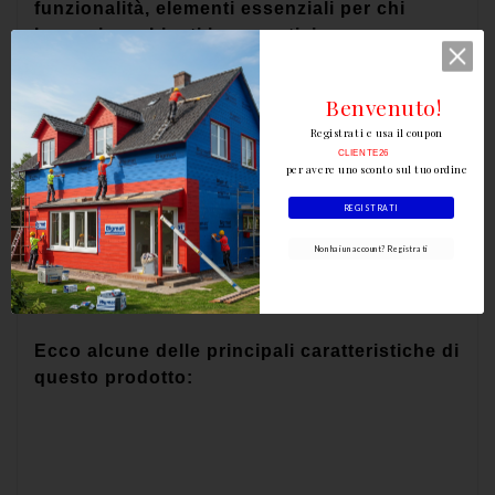
funzionalità, elementi essenziali per chi
lavora in ambienti impegnativi.
Benvenuto!
Registrati e usa il coupon
CLIENTE26
per avere uno sconto sul tuo ordine
REGISTRATI
Non hai un account? Registrati
Ecco alcune delle principali caratteristiche di
questo prodotto: